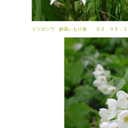
ミツガシワ 妙高いもり池 ０２．０５．１