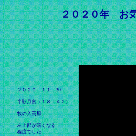
２０２０年 お
２０２０．１１．30
半影月食（１８：４２）
牧の入高原
左上部が暗くなる
程度でした