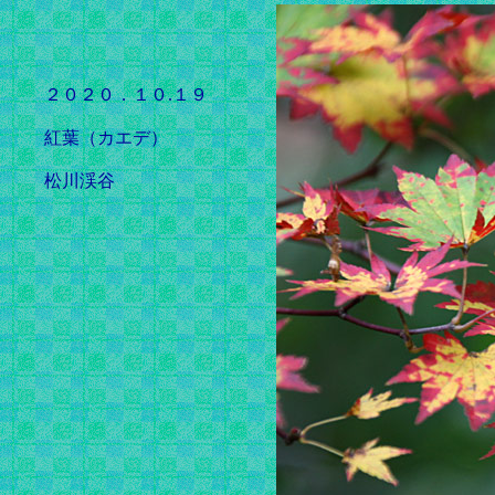
２０２０．１０.１９
紅葉（カエデ）
松川渓谷