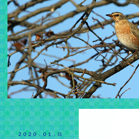
２０２０．０１．31