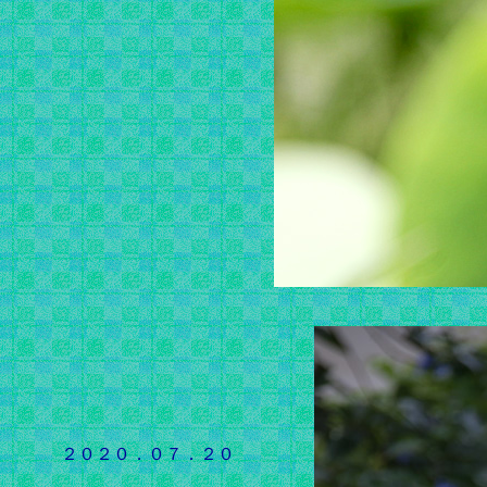
２０２０．０７．２０