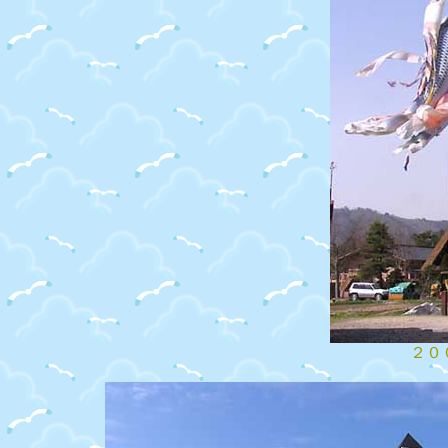
２００８．