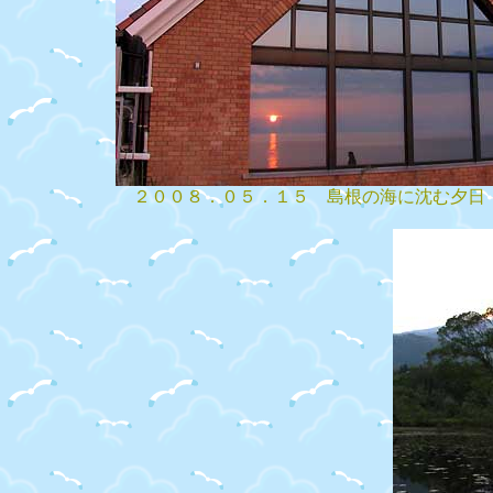
２００８．０５．１５ 島根の海に沈む夕日