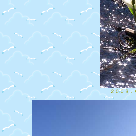
２００８．０