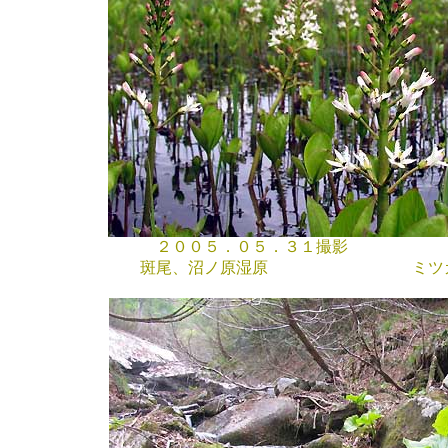
２００５．０５．３１撮影
斑尾、沼ノ原湿原
ミツガシ