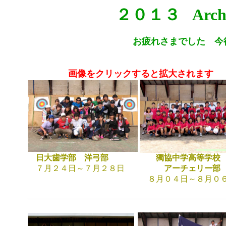
２０１３
Arc
お疲れさまでした 今
画像をクリックすると拡大されます
日大歯学部 洋弓部
獨協中学高等学校
７月２４日～７月２８日
アーチェリー部
８月０４日～８月０