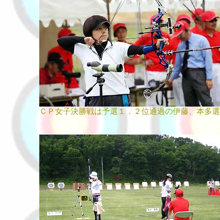
ＣＰ女子決勝戦は予選１．２位通過の伊藤、本多選