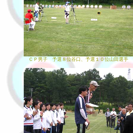
ＣＰ男子 予選８位谷口、予選１０位山田選手