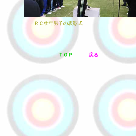
ＲＣ壮年男子の表彰式
ＴＯＰ
戻る