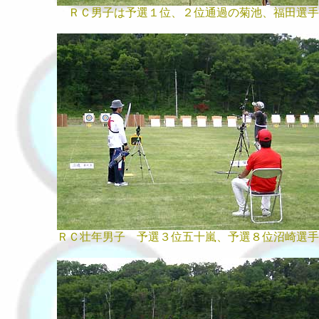
ＲＣ男子は予選１位、２位通過の菊池、福田選手
ＲＣ壮年男子 予選３位五十嵐、予選８位沼崎選手